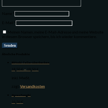
Name
*
E-Mail
*
Meinen Namen, meine E-Mail-Adresse und meine Website
in diesem Browser speichern, bis ich wieder kommentiere.
Ähnliche Produkte
Bifteki-Teller überbacken
18,50
€
–
19,50
€
inkl. MwSt.
zzgl.
Versandkosten
Gyros Funghi
16,50
€