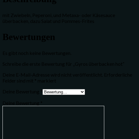
mit Zwiebeln, Peperoni, und Metaxa- oder Käsesauce
überbacken, dazu Salat und Pommes-Frites
Bewertungen
Es gibt noch keine Bewertungen.
Schreibe die erste Bewertung für „Gyros überbacken hot“
Deine E-Mail-Adresse wird nicht veröffentlicht.
Erforderliche
Felder sind mit
*
markiert
Deine Bewertung
*
Deine Bewertung
*