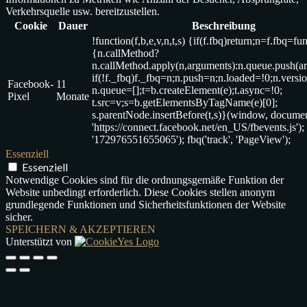
Verkehrsquelle usw. bereitzustellen.
Cookie
Dauer
Beschreibung
!function(f,b,e,v,n,t,s) {if(f.fbq)return;n=f.fbq=fu
{n.callMethod?
n.callMethod.apply(n,arguments):n.queue.push(a
if(!f._fbq)f._fbq=n;n.push=n;n.loaded=!0;n.versio
Facebook-
11
n.queue=[];t=b.createElement(e);t.async=!0;
Pixel
Monate
t.src=v;s=b.getElementsByTagName(e)[0];
s.parentNode.insertBefore(t,s)}(window, document,
'https://connect.facebook.net/en_US/fbevents.js'); f
'172976551655065'); fbq('track', 'PageView');
Essenziell
Essenziell
Notwendige Cookies sind für die ordnungsgemäße Funktion der
Website unbedingt erforderlich. Diese Cookies stellen anonym
grundlegende Funktionen und Sicherheitsfunktionen der Website
sicher.
SPEICHERN & AKZEPTIEREN
Unterstützt von