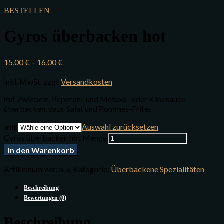
BESTELLEN
Gyros überbacken hot
15,00
€
–
16,00
€
inkl. MwSt.
zzgl.
Versandkosten
mit Zwiebeln, Peperoni, und Metaxa- oder Käsesauce
überbacken, dazu Salat und Pommes-Frites
Auswahl zurücksetzen
mit
Gyros überbacken hot Menge
In den Warenkorb
Artikelnummer:
n. v.
Kategorie:
Überbackene Spezialitäten
Beschreibung
Bewertungen (0)
Beschreibung