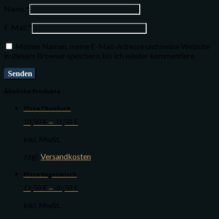
Name
*
E-Mail
*
Meinen Namen, meine E-Mail-Adresse und meine Website
in diesem Browser speichern, bis ich wieder kommentiere.
Ähnliche Produkte
Pizza Thunfisch
10,50
€
–
31,50
€
inkl. MwSt.
zzgl.
Versandkosten
Pizza Vegetarisch
13,50
€
–
40,50
€
inkl. MwSt.