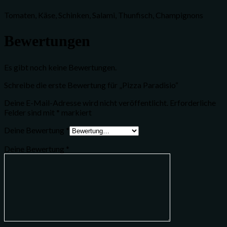
Tomaten, Käse, Schinken, Salami, Thunfisch, Champignons
Bewertungen
Es gibt noch keine Bewertungen.
Schreibe die erste Bewertung für „Pizza Paradisio“
Deine E-Mail-Adresse wird nicht veröffentlicht.
Erforderliche
Felder sind mit
*
markiert
Deine Bewertung
*
Deine Bewertung
*