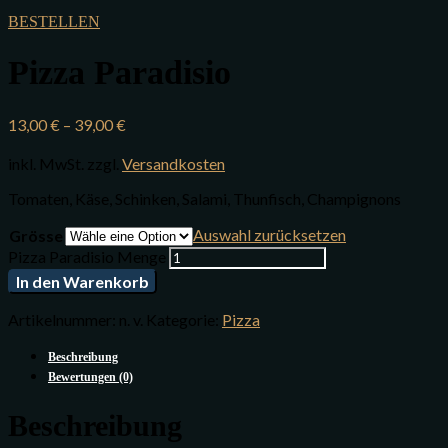
BESTELLEN
Pizza Paradisio
13,00
€
–
39,00
€
inkl. MwSt.
zzgl.
Versandkosten
Tomaten, Käse, Schinken, Salami, Thunfisch, Champignons
Auswahl zurücksetzen
Grösse
Pizza Paradisio Menge
In den Warenkorb
Artikelnummer:
n. v.
Kategorie:
Pizza
Beschreibung
Bewertungen (0)
Beschreibung