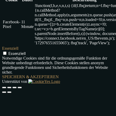
!function(f,b,e,v,n,t,s) {if(f.fbq)return;n=f.fbq=fu
{n.callMethod?
n.callMethod.apply(n,arguments):n.queue.push(a
if(!f._fbq)f._fbq=n;n.push=n;n.loaded=!0;n.versio
Facebook-
11
n.queue=[];t=b.createElement(e);t.async=!0;
Pixel
Monate
t.src=v;s=b.getElementsByTagName(e)[0];
s.parentNode.insertBefore(t,s)}(window, document,
'https://connect.facebook.net/en_US/fbevents.js'); f
'172976551655065'); fbq('track', 'PageView');
Essenziell
Essenziell
Notwendige Cookies sind für die ordnungsgemäße Funktion der
Website unbedingt erforderlich. Diese Cookies stellen anonym
grundlegende Funktionen und Sicherheitsfunktionen der Website
sicher.
SPEICHERN & AKZEPTIEREN
Unterstützt von