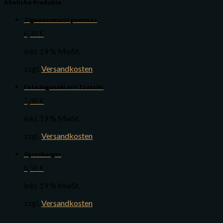
Ähnliche Produkte
Zigeunerwurst pommes
6,30
€
inkl. 19 % MwSt.
zzgl.
Versandkosten
Feta Saganaki mit Tzatziki
7,00
€
inkl. 19 % MwSt.
zzgl.
Versandkosten
Gyrosburger
6,50
€
inkl. 19 % MwSt.
zzgl.
Versandkosten