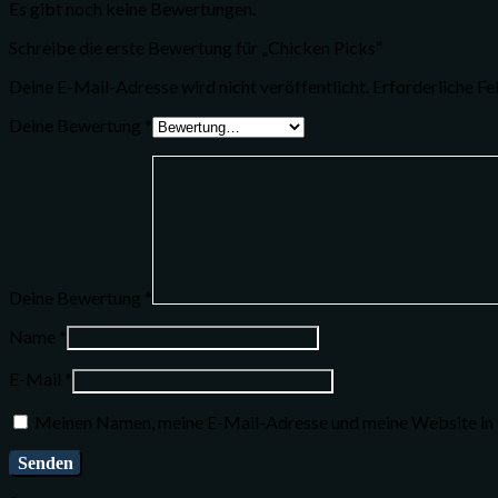
Es gibt noch keine Bewertungen.
Schreibe die erste Bewertung für „Chicken Picks“
Deine E-Mail-Adresse wird nicht veröffentlicht.
Erforderliche Fe
Deine Bewertung
*
Deine Bewertung
*
Name
*
E-Mail
*
Meinen Namen, meine E-Mail-Adresse und meine Website in d