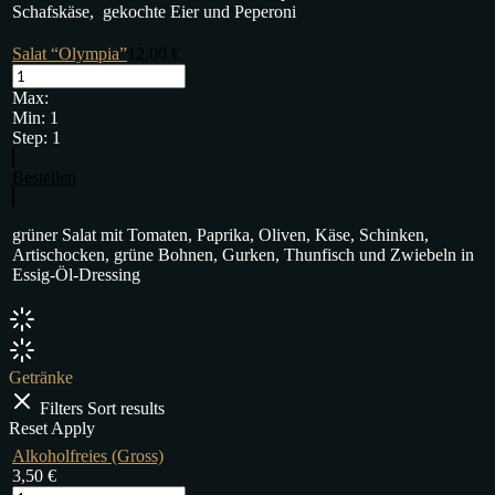
Schafskäse, gekochte Eier und Peperoni
Salat “Olympia”
12,00
€
Max:
Min:
1
Step:
1
Bestellen
grüner Salat mit Tomaten, Paprika, Oliven, Käse, Schinken,
Artischocken, grüne Bohnen, Gurken, Thunfisch und Zwiebeln in
Essig-Öl-Dressing
Getränke
Filters
Sort results
Reset
Apply
Alkoholfreies (Gross)
3,50
€