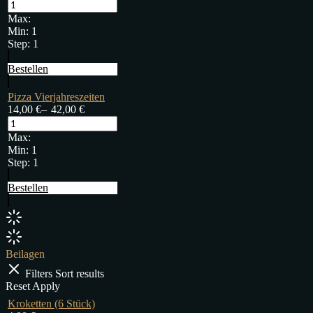
Max:
Min:
1
Step:
1
Bestellen
Pizza Vierjahreszeiten
14,00
€
–
42,00
€
Max:
Min:
1
Step:
1
Bestellen
Beilagen
Filters
Sort results
Reset
Apply
Kroketten (6 Stück)