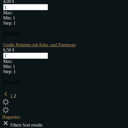
4,00
€
Max:
Min:
1
Step:
1
Bestellen
Große Pommes mit Käss. und Parmesan
6,50
€
Max:
Min:
1
Step:
1
Bestellen
1
2
Baguettes
Filters
Sort results