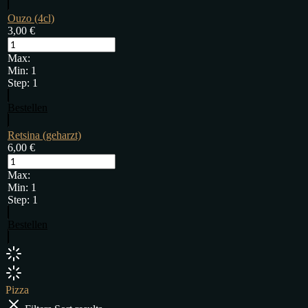
Ouzo (4cl)
3,00
€
Max:
Min:
1
Step:
1
Bestellen
Retsina (geharzt)
6,00
€
Max:
Min:
1
Step:
1
Bestellen
Pizza