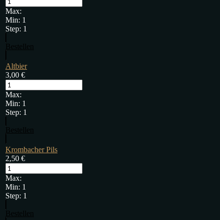
Max:
Min:
1
Step:
1
Bestellen
Altbier
3,00
€
Max:
Min:
1
Step:
1
Bestellen
Krombacher Pils
2,50
€
Max:
Min:
1
Step:
1
Bestellen