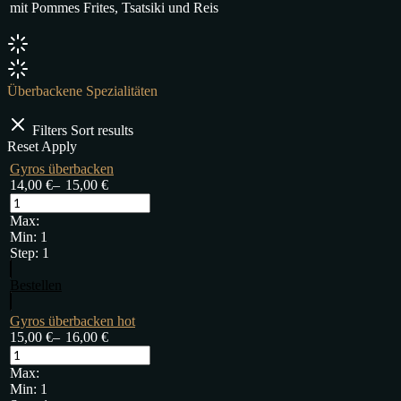
mit Pommes Frites, Tsatsiki und Reis
Überbackene Spezialitäten
Filters
Sort results
Reset
Apply
Gyros überbacken
14,00
€
–
15,00
€
Max:
Min:
1
Step:
1
Bestellen
Gyros überbacken hot
15,00
€
–
16,00
€
Max:
Min:
1