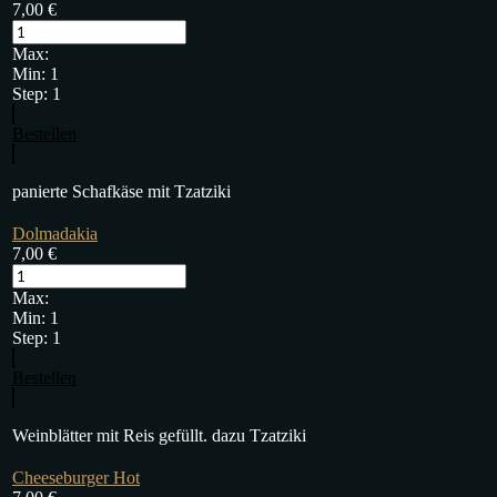
7,00
€
Max:
Min:
1
Step:
1
Bestellen
panierte Schafkäse mit Tzatziki
Dolmadakia
7,00
€
Max:
Min:
1
Step:
1
Bestellen
Weinblätter mit Reis gefüllt. dazu Tzatziki
Cheeseburger Hot